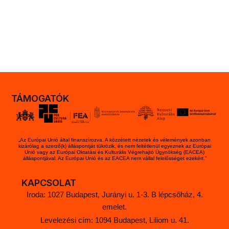
TÁMOGATÓK
„Az Európai Unió által finanszírozva. A közzétett nézetek és vélemények azonban
kizárólag a szerző(k) álláspontját tükrözik, és nem feltétlenül egyeznek az Európai
Unió vagy az Európai Oktatási és Kulturális Végrehajtó Ügynökség (EACEA)
álláspontjával. Az Európai Unió és az EACEA nem vállal felelősséget ezekért.”
KAPCSOLAT
Iroda: 1027 Budapest, Jurányi u. 1-3. B lépcsőház, 4.
emelet.
Levelezési cím: 1094 Budapest, Liliom u. 41.