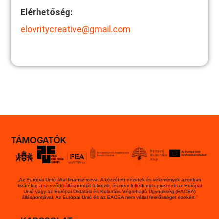
Elérhetőség:
elovritycreative@gmail.com
TÁMOGATÓK
„Az Európai Unió által finanszírozva. A közzétett nézetek és vélemények azonban
kizárólag a szerző(k) álláspontját tükrözik, és nem feltétlenül egyeznek az Európai
Unió vagy az Európai Oktatási és Kulturális Végrehajtó Ügynökség (EACEA)
álláspontjával. Az Európai Unió és az EACEA nem vállal felelősséget ezekért.”