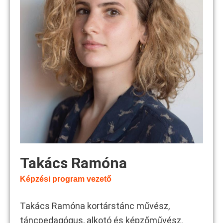
Takács Ramóna
Képzési program vezető
Takács Ramóna kortárstánc művész,
táncpedagógus, alkotó és képzőművész.