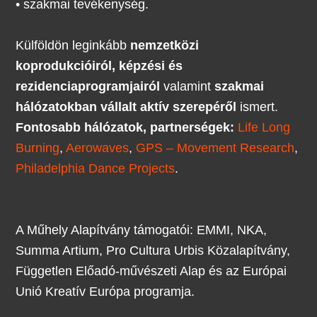
•
szakmai tevékenység.
Külföldön leginkább
nemzetközi
koprodukcióiról, képzési és
rezidenciaprogramjairól
valamint
szakmai
hálózatokban vállalt aktív szerepéről
ismert.
Fontosabb hálózatok, partnerségek:
Life Long
Burning
,
Aerowaves
,
GPS – Movement Research
,
Philadelphia Dance Projects
.
A Műhely Alapítvány támogatói: EMMI, NKA,
Summa Artium, Pro Cultura Urbis Közalapítvány,
Független Előadó-művészeti Alap és az Európai
Unió Kreatív Európa programja.