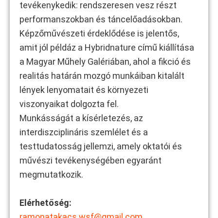
tevékenykedik: rendszeresen vesz részt
performanszokban és táncelőadásokban.
Képzőművészeti érdeklődése is jelentős,
amit jól példáz a Hybridnature című kiállítása
a Magyar Műhely Galériában, ahol a fikció és
realitás határán mozgó munkáiban kitalált
lények lenyomatait és környezeti
viszonyaikat dolgozta fel.
Munkásságát a kísérletezés, az
interdiszciplináris szemlélet és a
testtudatosság jellemzi, amely oktatói és
művészi tevékenységében egyaránt
megmutatkozik.
Elérhetőség:
ramonatakacs.wsf@gmail.com