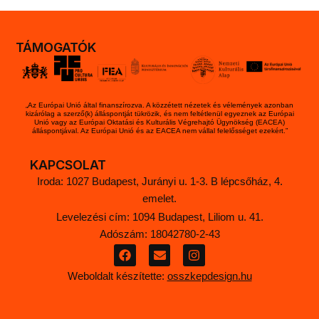
TÁMOGATÓK
„Az Európai Unió által finanszírozva. A közzétett nézetek és vélemények azonban
kizárólag a szerző(k) álláspontját tükrözik, és nem feltétlenül egyeznek az Európai
Unió vagy az Európai Oktatási és Kulturális Végrehajtó Ügynökség (EACEA)
álláspontjával. Az Európai Unió és az EACEA nem vállal felelősséget ezekért.”
KAPCSOLAT
Iroda: 1027 Budapest, Jurányi u. 1-3. B lépcsőház, 4.
emelet.
Levelezési cím: 1094 Budapest, Liliom u. 41.
Adószám: 18042780-2-43
F
E
I
a
n
n
c
v
s
Weboldalt készítette:
osszkepdesign.hu
e
e
t
b
l
a
o
o
g