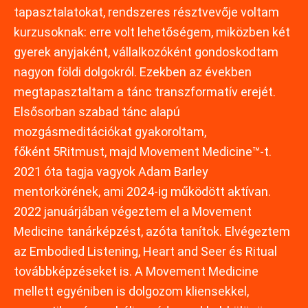
tapasztalatokat, rendszeres résztvevője voltam
kurzusoknak: erre volt lehetőségem, miközben két
gyerek anyjaként, vállalkozóként gondoskodtam
nagyon földi dolgokról. Ezekben az években
megtapasztaltam a tánc transzformatív erejét.
Elsősorban szabad tánc alapú
mozgásmeditációkat gyakoroltam,
főként 5Ritmust, majd Movement Medicine™-t.
2021 óta tagja vagyok Adam Barley
mentorkörének, ami 2024-ig működött aktívan.
2022 januárjában végeztem el a Movement
Medicine tanárképzést, azóta tanítok. Elvégeztem
az Embodied Listening, Heart and Seer és Ritual
továbbképzéseket is. A Movement Medicine
mellett egyéniben is dolgozom kliensekkel,