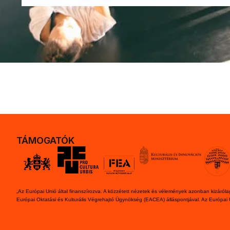
TÁMOGATÓK
„Az Európai Unió által finanszírozva. A közzétett nézetek és vélemények azonban kizárólag
Európai Oktatási és Kulturális Végrehajtó Ügynökség (EACEA) álláspontjával. Az Európai 