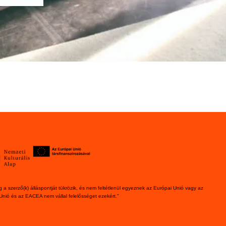
 a szerző(k) álláspontját tükrözik, és nem feltétlenül egyeznek az Európai Unió vagy az
Unió és az EACEA nem vállal felelősséget ezekért.”