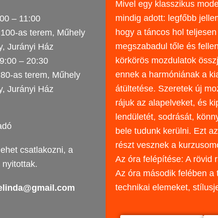
Mivel egy klasszikus moder
mindig adott: legfőbb jell
00 – 11:00
hogy a táncos hol teljesen
 100-as terem, Műhely
megszabadul tőle és fellen
y, Jurányi Ház
körkörös mozdulatok összjá
9:00 – 20:30
ennek a harmóniának a kia
 80-as terem, Műhely
átültetése. Szeretek új mo
y, Jurányi Ház
rájuk az alapelveket, és ki
lendületét, sodrását, kön
adó
bele tudunk kerülni. Ezt 
részt vesznek a kurzusom
lehet csatlakozni, a
Az óra felépítése: A rövid
nyitottak.
Az óra második felében a 
technikai elemeket, stílusj
elinda@gmail.com