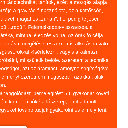
n tánctechnikát tanítok, ezért a mozgás alapja
emzője a gravitáció használata, az a kettősség,
 aláveti magát és „zuhan”, hol pedig teljesen
dül, „repül”. Felemelkedés-visszaesés, a
téka, mintha lélegzés volna. Az órák fő célja
lakítása, megélése, és a kreatív alkotásba való
zgássorokkal kísérletezni, vagyis alkalmazni
próbálni, mi születik belőle. Szeretem a technika
nyedségét, azt az áramlást, amelybe segítségével
az élményt szeretném megosztani azokkal, akik
on.
 ráhangolódást, bemelegítést 5-6 gyakorlat követi.
tánckombinációké a főszerep, ahol a tanult
egyeket tovább tudjuk gyakorolni és elmélyíteni.