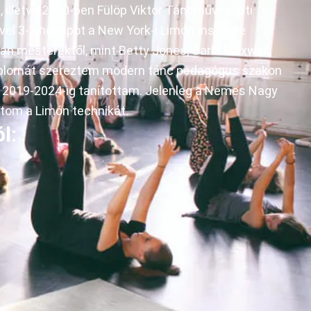
illetve 2010-ben Fülöp Viktor Táncművészeti
el 3-3 hónapot a New York-i Limón Institute
yan mesterektől, mint Betty Jones, Carla Maxwell,
iplomát szereztem modern tánc pedagógus szakon
2019-2024-ig tanítottam. Jelenleg a Nemes Nagy
om a Limón technikát.
l: