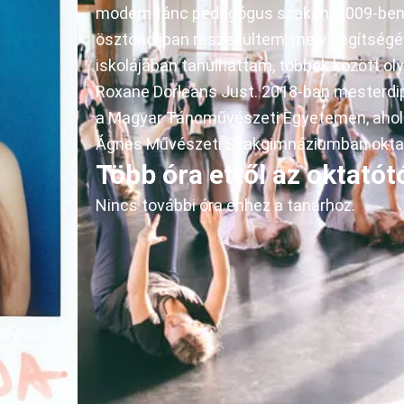
modern tánc pedagógus szakán. 2009-ben, 
ösztöndíjban részesültem, mely segítségév
iskolájában tanulhattam, többek között ol
Roxane Dorleans Just. 2018-ban mesterd
a Magyar Táncművészeti Egyetemen, ahol 
Ágnes Művészeti Szakgimnáziumban oktat
Több óra ettől az oktatótó
Nincs további óra ehhez a tanárhoz.