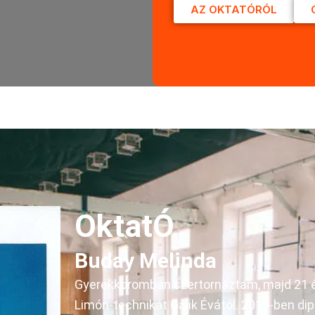
AZ OKTATÓRÓL
OktatÓ
Buday Melinda
Gyerekkoromban szertornáztam, majd 21 é
Limón-technikát Gálik Évától. 2010-ben d