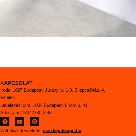
KAPCSOLAT
Iroda: 1027 Budapest, Jurányi u. 1-3. B lépcsőház, 4.
emelet.
Levelezési cím: 1094 Budapest, Liliom u. 41.
Adószám: 18042780-2-43
F
E
I
a
n
n
c
v
s
Weboldalt készítette:
osszkepdesign.hu
e
e
t