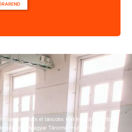
ÓRAREND
vesen kezdtem el táncolni. Hat éven át tanultam
iplomáztam a Magyar Táncművészeti Főiskola