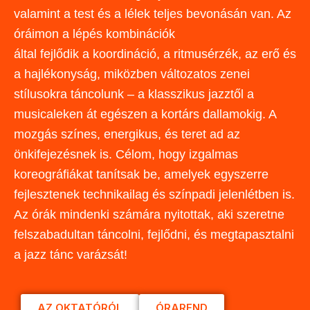
valamint a test és a lélek teljes bevonásán van. Az
óráimon a lépés kombinációk
által fejlődik a koordináció, a ritmusérzék, az erő és
a hajlékonyság, miközben változatos zenei
stílusokra táncolunk – a klasszikus jazztől a
musicaleken át egészen a kortárs dallamokig. A
mozgás színes, energikus, és teret ad az
önkifejezésnek is. Célom, hogy izgalmas
koreográfiákat tanítsak be, amelyek egyszerre
fejlesztenek technikailag és színpadi jelenlétben is.
Az órák mindenki számára nyitottak, aki szeretne
felszabadultan táncolni, fejlődni, és megtapasztalni
a jazz tánc varázsát!
AZ OKTATÓRÓL
ÓRAREND