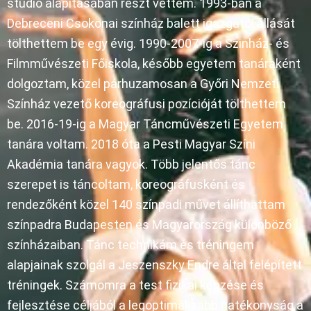
studio alapításában részt vettem. 1993-ban a
Debreceni Csokonai színház balett igazgatói állását
tölthettem be egy évig. 1990-2007-ig a Szinház- és
Filmművészeti Főiskola, később egyetem tanáraként
dolgoztam, közel párhuzamosan a Győri Nemzeti
Színház vezető koreográfusi pozícióját tölthettem
be. 2016-19-ig a Magyar Táncművészeti Egyetem
tanára voltam. 2018 óta a Pesti Magyar Színi
Akadémia tanára vagyok. Több jelentős tánc
szerepet is táncoltam, koreográfusként és
rendezőként közel 140 színpadi művet állíthattam
színpadra Budapesten és Magyarország különböző
színházaiban. Tánc technikám és tréningem
alapjainak szolgál a Jeszenszky Endre által felépített
tréningek. Számomra a test fizikai képzése és
fejlesztése céljából a legoptimálisabb hatékonyság a