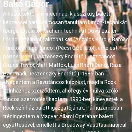
Bakó Gábor
A kezdetektől a mindennapi klasszikus balett
képzéssel párhuzamosan tanultam Limón-technikát
(Berger Gyulától),Graham technikát (Árva Eszter,
Lőrinc Katalintól), akrobatikát (Aszalós Károly, Baross
Imrétől), stepp táncot (Pécsi Gizellától), emelést,
partneringet (Jeszenszky Endrétől), jazz táncot
(Bruce Taylor, Matt Mattox, Luigi Rhett Denis, Raza
Hammadi, Jeszenszky Endrétől). 1986-ban
elvégeztem a Revütáncos képzést, majd a Rock
Színházhoz szerződtem, ahol egy év múlva szóló
táncos szerződést kaptam. 1990-ben kineveztek a
Rock színház balett igazgatójának. Párhuzamosan
tréningeztem a Magyar Állami Operaház balett
együttesével, emellett a Broadway Vasutas musical