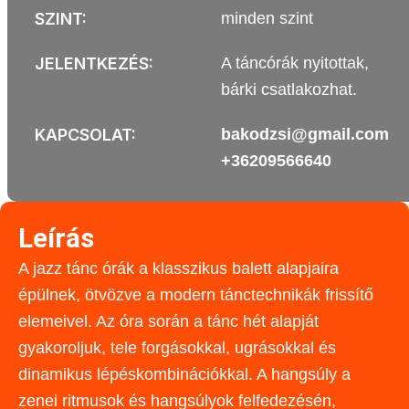
SZINT:
minden szint
JELENTKEZÉS:
A táncórák nyitottak,
bárki csatlakozhat.
KAPCSOLAT:
bakodzsi@gmail.com
+36209566640
Leírás
A jazz tánc órák a klasszikus balett alapjaira
épülnek, ötvözve a modern tánctechnikák frissítő
elemeivel. Az óra során a tánc hét alapját
gyakoroljuk, tele forgásokkal, ugrásokkal és
dinamikus lépéskombinációkkal. A hangsúly a
zenei ritmusok és hangsúlyok felfedezésén,