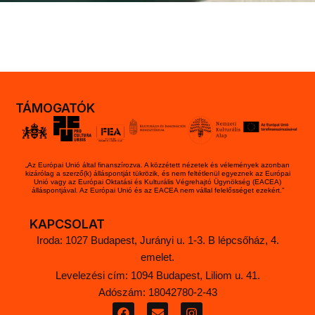
TÁMOGATÓK
„Az Európai Unió által finanszírozva. A közzétett nézetek és vélemények azonban
kizárólag a szerző(k) álláspontját tükrözik, és nem feltétlenül egyeznek az Európai
Unió vagy az Európai Oktatási és Kulturális Végrehajtó Ügynökség (EACEA)
álláspontjával. Az Európai Unió és az EACEA nem vállal felelősséget ezekért.”
KAPCSOLAT
Iroda: 1027 Budapest, Jurányi u. 1-3. B lépcsőház, 4.
emelet.
Levelezési cím: 1094 Budapest, Liliom u. 41.
Adószám: 18042780-2-43
F
E
I