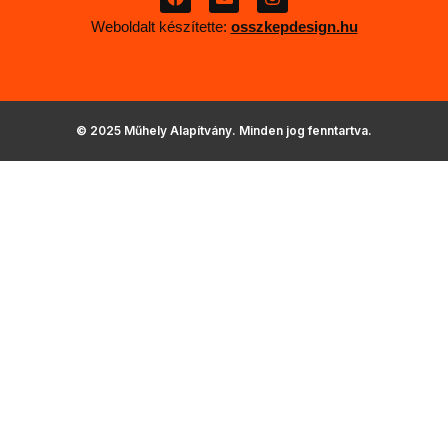
a
n
n
c
v
s
Weboldalt készítette:
osszkepdesign.hu
e
e
t
b
l
a
o
o
g
o
p
r
k
e
a
m
© 2025 Műhely Alapítvány. Minden jog fenntartva.