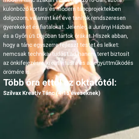
különböző kortárs és modern táncprojektekben
dolgozom, valamint két éve tanítok rendszeresen
gyerekeket és fiatalokat. Jelenleg a Jurányi Házban
és a Győri úti Dojóban tartok órákat. Hiszek abban,
hogy a tánc egyszerre fejleszt testet és lelket:
nemcsak technikai tudást ad, hanem teret biztosít
az önkifejezésre, kreativitásra és az együttműködés
örömére is.
Több óra ettől az oktatótól:
Szilvax Kreatív Tánc (4-15 éveseknek)