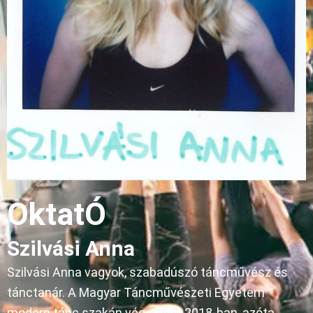
OktatÓ
Szilvási Anna
Szilvási Anna vagyok, szabadúszó táncművész és
tánctanár. A Magyar Táncművészeti Egyetem
modern tánc szakán végeztem 2018-ban, azóta