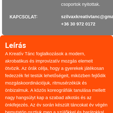
csoportok nyitottak.
KAPCSOLAT:
szilvaxkreativtanc@gma
+36 30 972 0172
Leírás
A Kreatív Tánc foglalkozások a modern,
akrobatikus és improvizatív mozgás elemeit
ötvözik. Az órák célja, hogy a gyerekek játékosan
fedezzék fel testük lehetőségeit, miközben fejlődik
mozgáskoordinációjuk, ritmusérzékük és
önbizalmuk. A közös koreográfiák tanulása mellett
nagy hangsúlyt kap a szabad alkotás és az
önkifejezés. Az év során készült táncokat év végén
bemutatón osztjuk meg a szülőkkel és barátokkal.