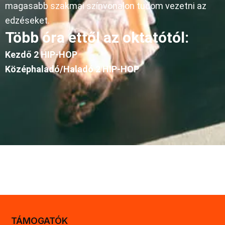
magasabb szakmai színvonalon tudom vezetni az
edzéseket.
Több óra ettől az oktatótól:
Kezdő 2 HIP-HOP
Középhaladó/Haladó 2 HIP-HOP
TÁMOGATÓK