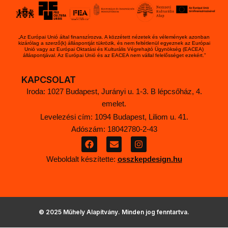
„Az Európai Unió által finanszírozva. A közzétett nézetek és vélemények azonban
kizárólag a szerző(k) álláspontját tükrözik, és nem feltétlenül egyeznek az Európai
Unió vagy az Európai Oktatási és Kulturális Végrehajtó Ügynökség (EACEA)
álláspontjával. Az Európai Unió és az EACEA nem vállal felelősséget ezekért.”
KAPCSOLAT
Iroda: 1027 Budapest, Jurányi u. 1-3. B lépcsőház, 4.
emelet.
Levelezési cím: 1094 Budapest, Liliom u. 41.
Adószám: 18042780-2-43
F
E
I
a
n
n
c
v
s
Weboldalt készítette:
osszkepdesign.hu
e
e
t
b
l
a
o
o
g
o
p
r
k
e
a
m
© 2025 Műhely Alapítvány. Minden jog fenntartva.