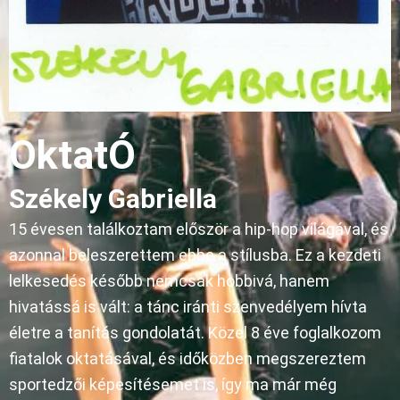
OktatÓ
Székely Gabriella
15 évesen találkoztam először a hip-hop világával, és
azonnal beleszerettem ebbe a stílusba. Ez a kezdeti
lelkesedés később nemcsak hobbivá, hanem
hivatássá is vált: a tánc iránti szenvedélyem hívta
életre a tanítás gondolatát. Közel 8 éve foglalkozom
fiatalok oktatásával, és időközben megszereztem
sportedzői képesítésemet is, így ma már még