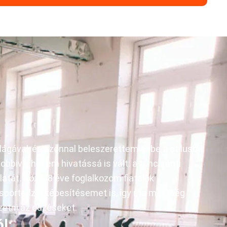
lágával, és azonnal beleszerettem ebbe a stílusba.
bivá, hanem hivatássá is vált: a tánc iránti
atát. Közel 8 éve foglalkozom fiatalok
sportedzői képesítésemet is, így ma már még
etni az edzéseket.
l: