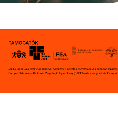
TÁMOGATÓK
„Az Európai Unió által finanszírozva. A közzétett nézetek és vélemények azonban kizárólag
Európai Oktatási és Kulturális Végrehajtó Ügynökség (EACEA) álláspontjával. Az Európai 