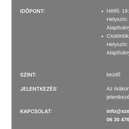
IDŐPONT:
Hétfő: 19
Helyszín:
Alapítván
Csütörtök
Helyszín:
Alapítván
SZINT:
kezdő
JELENTKEZÉS:
Az órákon
jelentkez
KAPCSOLAT:
info@sze
06 30 47