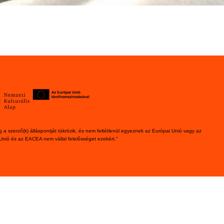
 a szerző(k) álláspontját tükrözik, és nem feltétlenül egyeznek az Európai Unió vagy az
Unió és az EACEA nem vállal felelősséget ezekért.”
© 2025 Műhely Alapítvány. Minden jog fenntartva