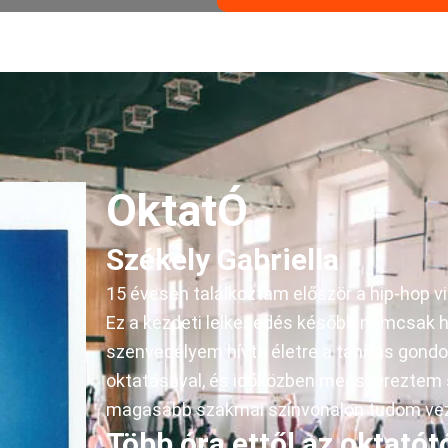
OktatÓ
Székely Gabriella
15 évesen találkoztam először a hip-hop vi
Ez a kezdeti lelkesedés később nemcsak hob
szenvedélyem hívta életre a tanítás gondol
oktatásával, és időközben megszereztem 
magasabb szakmai színvonalon tudom vez
Több óra ettől az oktatótó