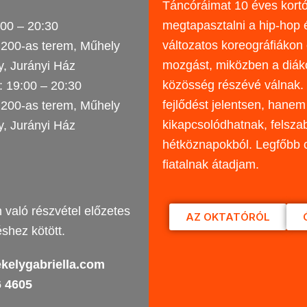
Táncóráimat 10 éves kortól
megtapasztalni a hip-hop é
:00 – 20:30
változatos koreográfiákon 
 200-as terem, Műhely
mozgást, miközben a diáko
y, Jurányi Ház
közösség részévé válnak. 
: 19:00 – 20:30
fejlődést jelentsen, hanem
 200-as terem, Műhely
kikapcsolódhatnak, felsza
y, Jurányi Ház
hétköznapokból. Legfőbb c
fiatalnak átadjam.
 való részvétel előzetes
AZ OKTATÓRÓL
éshez kötött.
kelygabriella.com
6 4605