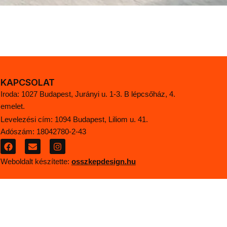
KAPCSOLAT
Iroda: 1027 Budapest, Jurányi u. 1-3. B lépcsőház, 4.
emelet.
Levelezési cím: 1094 Budapest, Liliom u. 41.
Adószám: 18042780-2-43
F
E
I
a
n
n
c
v
s
Weboldalt készítette:
osszkepdesign.hu
e
e
t
b
l
a
o
o
g
o
p
r
k
e
a
.
m